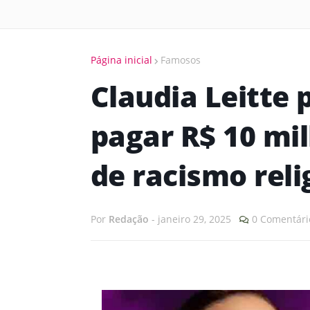
Página inicial
Famosos
Claudia Leitte 
pagar R$ 10 mi
de racismo reli
Por
Redação
-
janeiro 29, 2025
0 Comentári