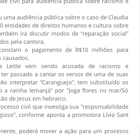
de civil para audiência pública sobre racismo e
ou uma audiência pública sobre o caso de Claudia
e 10 entidades de direitos humanos e cultura sobre
Também irá discutir modos de “reparação social”
dos pela cantora.
 constam o pagamento de R$10 milhões para
os causados.
a Leitte vem sendo acusada de racismo e
la ter passado a cantar os versos de uma de suas
Ao interpretar “Caranguejo”, tem substituído os
o a rainha Iemanjá" por "Joga flores no mar/Só
ção de Jesus em hebraico.
ocesso civil que investiga sua "responsabilidade
ligioso", conforme aponta a promotora Lívia Sant
inente, poderá mover a ação para um processo