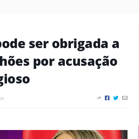
pode ser obrigada a
lhões por acusação
gioso
os