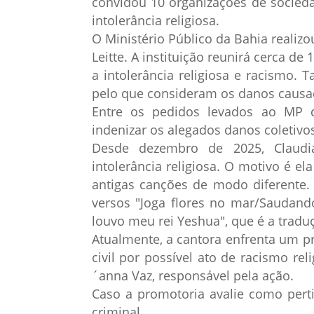
convidou 10 organizações de socieda
intolerância religiosa.
O Ministério Público da Bahia realiz
Leitte. A instituição reunirá cerca d
a intolerância religiosa e racismo. 
pelo que consideram os danos causa
Entre os pedidos levados ao MP
indenizar os alegados danos coletiv
Desde dezembro de 2025, Claudi
intolerância religiosa. O motivo é e
antigas canções de modo diferente. 
versos "Joga flores no mar/Saudand
louvo meu rei Yeshua", que é a tradu
Atualmente, a cantora enfrenta um pr
civil por possível ato de racismo re
´anna Vaz, responsável pela ação.
Caso a promotoria avalie como pert
criminal.