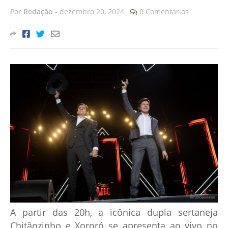
Por
Redação
-
dezembro 20, 2024
0 Comentários
A partir das 20h, a icônica dupla sertaneja
Chitãozinho e Xororó se apresenta ao vivo no