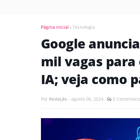
Página inicial
Tecnologia
Google anuncia
mil vagas para 
IA; veja como p
Por
Redação
-
agosto 06, 2024
0 Comentári