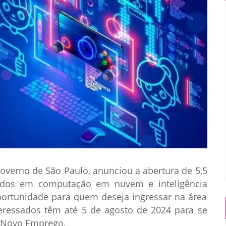
overno de São Paulo, anunciou a abertura de 5,5
cados em computação em nuvem e inteligência
 oportunidade para quem deseja ingressar na área
teressados têm até 5 de agosto de 2024 para se
– Novo Emprego.