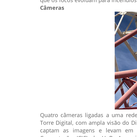
que os focos evoluam para incêndios
Câmeras
Quatro câmeras ligadas a uma rede 
Torre Digital, com ampla visão do Dist
captam as imagens e levam em t