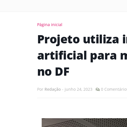
Página inicial
Projeto utiliza 
artificial para
no DF
Por
Redação
-
junho 24, 2023
0 Comentário