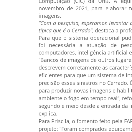
Computação (CIC) da UnB. A equi
novembro de 2021, para elaborar téc
imagens.
“Com a pesquisa, esperamos levantar d
típica que é o Cerrado”
, destaca a prof
Para que o sistema operacional pude
foi necessária a atuação de pes
computadores, inteligência artificial
“Bancos de imagens de outros lugare
descrevem corretamente as caracterís
eficientes para que um sistema de inte
precisão esses sinistros no Cerrado. 
para produzir novas imagens e habilit
ambiente o fogo em tempo real”, refo
segundo e meio desde a entrada da im
explica.
Para Priscila, o fomento feito pela F
projeto: “Foram comprados equipame