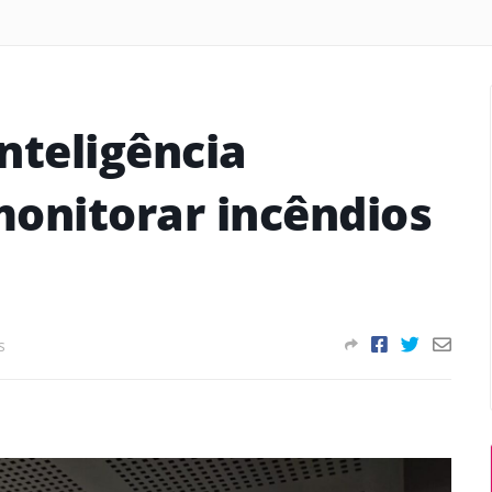
inteligência
 monitorar incêndios
s