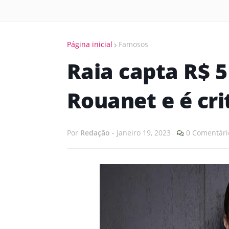
Página inicial
Famosos
Raia capta R$ 5
Rouanet e é cri
Por
Redação
-
janeiro 19, 2023
0 Comentári