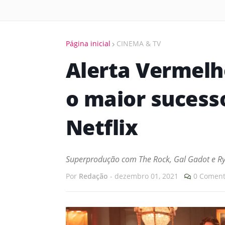
Página inicial
CINEMA & TV
Alerta Vermelho
o maior sucesso
Netflix
Superprodução com The Rock, Gal Gadot e Ry
Por
Redação
-
dezembro 01, 2021
0 Coment