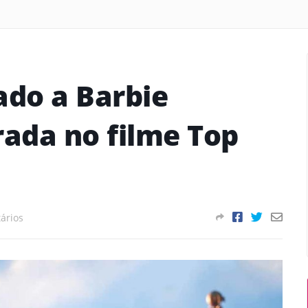
do a Barbie
rada no filme Top
ários