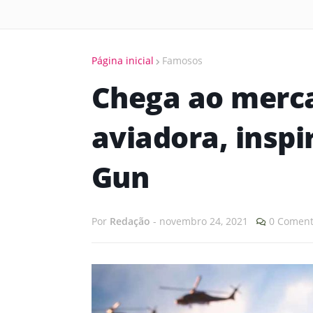
Página inicial
Famosos
Chega ao merca
aviadora, inspi
Gun
Por
Redação
-
novembro 24, 2021
0 Coment