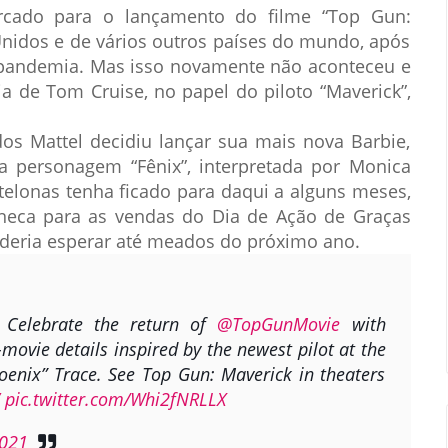
cado para o lançamento do filme “Top Gun:
nidos e de vários outros países do mundo, após
 pandemia. Mas isso novamente não aconteceu e
a de Tom Cruise, no papel do piloto “Maverick”,
dos Mattel decidiu lançar sua mais nova Barbie,
na personagem “Fênix”, interpretada por Monica
telonas tenha ficado para daqui a alguns meses,
neca para as vendas do Dia de Ação de Graças
oderia esperar até meados do próximo ano.
 Celebrate the return of
@TopGunMovie
with
-movie details inspired by the newest pilot at the
oenix” Trace. See Top Gun: Maverick in theaters
pic.twitter.com/Whi2fNRLLX
021