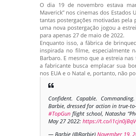
O dia 19 de novembro estava mar
Maverick” nos cinemas dos Estados U
tantas postergações motivadas pela
uma nova postergação jogou a estrei
para apenas 27 de maio de 2022.
Enquanto isso, a fábrica de brinque
inspirada no filme, especialmente 
Barbaro. E mesmo que a estreia nas 
a fabricante busca emplacar sua bo
nos EUA e o Natal e, portanto, não p
Confident. Capable. Commanding.
Barbie, dressed for action in true-to
#TopGun
flight school, Natasha “Ph
May 27 2022:
https://t.co/i1cjn0jBqV
— Barbie (@Barbie)
November 19, 2