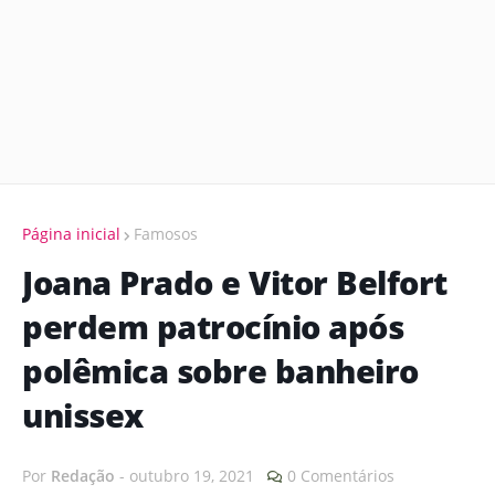
Página inicial
Famosos
Joana Prado e Vitor Belfort
perdem patrocínio após
polêmica sobre banheiro
unissex
Por
Redação
-
outubro 19, 2021
0 Comentários